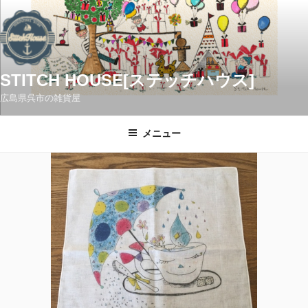
コ
ン
テ
ン
ツ
STITCH HOUSE[ステッチハウス]
へ
広島県呉市の雑貨屋
ス
キ
メニュー
ッ
プ