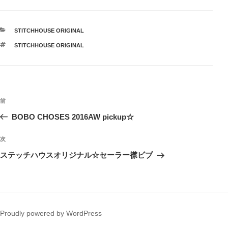
カ
STITCHHOUSE ORIGINAL
テ
タ
STITCHHOUSE ORIGINAL
ゴ
グ
リ
ー
投
前
前
稿
の
BOBO CHOSES 2016AW pickup☆
ナ
投
ビ
稿
次
次
ゲ
の
ステッチハウスオリジナル☆セーラー襟ビブ
投
ー
稿
シ
ョ
ン
Proudly powered by WordPress