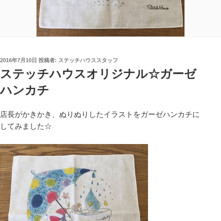
投
2016年7月10日
投稿者:
ステッチハウススタッフ
稿
ステッチハウスオリジナル☆ガーゼ
日:
ハンカチ
店長がかきかき、ぬりぬりしたイラストをガーゼハンカチに
してみました☆