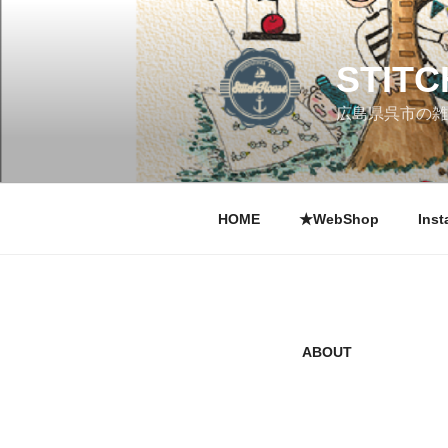
コ
ン
テ
STIT
ン
ツ
広島県呉市の雑
へ
ス
キ
ッ
HOME
★WebShop
Inst
プ
ABOUT