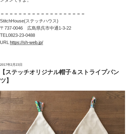
＝＝＝＝＝＝＝＝＝＝＝＝＝＝＝＝＝＝＝
StitchHouse(ステッチハウス)
〒737-0046 広島県呉市中通1-3-22
TEL0823-23-0488
URL
https://sh-web.jp/
投
2017年2月23日
稿
【ステッチオリジナル帽子＆ストライプパン
日:
ツ】