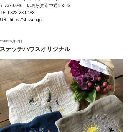
〒737-0046 広島県呉市中通1-3-22
TEL0823-23-0488
URL
https://sh-web.jp/
投
2018年5月17日
稿
ステッチハウスオリジナル
日: