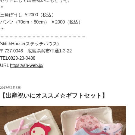
セットにして出産祝いにもどうぞ。
＊
三角ぼうし ￥2000（税込）
パンツ（70cm・80cm） ￥2000（税込）
＊
＝＝＝＝＝＝＝＝＝＝＝＝＝＝＝＝＝＝＝
StitchHouse(ステッチハウス)
〒737-0046 広島県呉市中通1-3-22
TEL0823-23-0488
URL
https://sh-web.jp/
投
2017年2月5日
稿
【出産祝いにオススメ☆ギフトセット】
日: