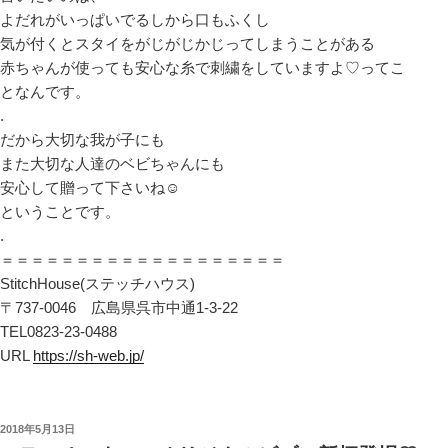
よだれがいっぱいでるしから口もふくし
気が付くとスタイをがじがじかじってしまうことがある
赤ちゃんが使っても安心な糸で刺繍をしていますよ♡ってこ
となんです。
.
だから大切な我が子にも
また大切な人達のベビちゃんにも
安心して贈って下さいね☺︎
ということです。
.
＝＝＝＝＝＝＝＝＝＝＝＝＝＝＝＝＝＝＝
StitchHouse(ステッチハウス)
〒737-0046 広島県呉市中通1-3-22
TEL0823-23-0488
URL
https://sh-web.jp/
投
2018年5月13日
稿