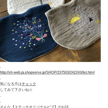
.
http://sh-web.pj.shopserve.jp/SHOP/237503/242243/list.html
.
気になる方は
チェック
してみて下さいね☆
.
.
そんな【ステッチオリジナルビブ】のお話