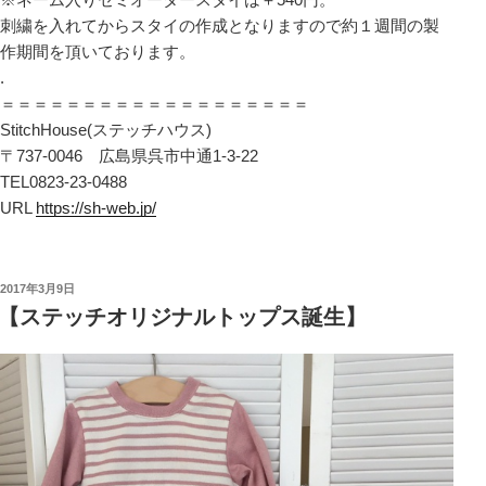
刺繍を入れてからスタイの作成となりますので約１週間の製
作期間を頂いております。
.
＝＝＝＝＝＝＝＝＝＝＝＝＝＝＝＝＝＝＝
StitchHouse(ステッチハウス)
〒737-0046 広島県呉市中通1-3-22
TEL0823-23-0488
URL
https://sh-web.jp/
投
2017年3月9日
稿
【ステッチオリジナルトップス誕生】
日: