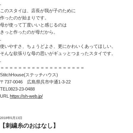
.
このスタイは、店長が我が子のために
作ったのが始まりです。
母が使って丁度いいと感じるのは
きっと作ったのが母だから。
.
使いやすさ、ちょうどよさ、更にかわいくあってほしい。
そんな欲張りな母の思いがギュッとつまったスタイです。
.
＝＝＝＝＝＝＝＝＝＝＝＝＝＝＝＝＝＝＝
StitchHouse(ステッチハウス)
〒737-0046 広島県呉市中通1-3-22
TEL0823-23-0488
URL
https://sh-web.jp/
投
2018年5月13日
稿
【刺繍糸のおはなし】
日: