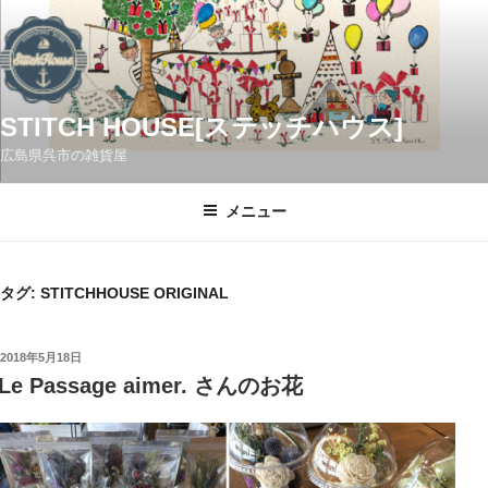
コ
ン
テ
ン
ツ
STITCH HOUSE[ステッチハウス]
へ
広島県呉市の雑貨屋
ス
キ
メニュー
ッ
プ
タグ:
STITCHHOUSE ORIGINAL
投
2018年5月18日
稿
Le Passage aimer. さんのお花
日: