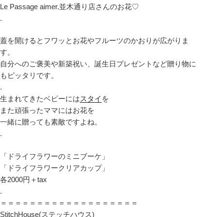
Le Passage aimer.並木通り店さんのお花♡
.
蓋を開けるとフワッとお花やフルーツのかおりが広がりま
す。
自分へのご褒美や新築祝い、誕生日プレゼントなど贈り物に
もピッタリです。
.
生まれてきたベビーには
スタイ
を
また頑張ったママにはお花を
一緒に贈っても素敵ですよね。
.
「ドライフラワーのミニブーケ」
「ドライフラワークリアカップ」
各2000円＋tax
.
＝＝＝＝＝＝＝＝＝＝＝＝＝＝＝＝＝＝＝
StitchHouse(ステッチハウス)