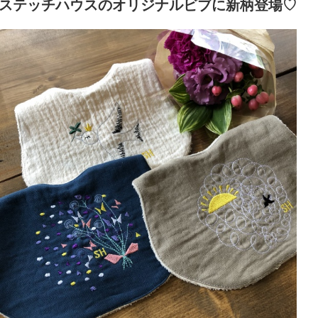
ステッチハウスのオリジナルビブに新柄登場♡
日: