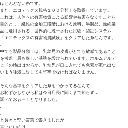
ほとんどない糸です。
また、エコテックス規格１００分類Ⅰを取得しています。
これは、人体への有害物質による影響や被害をなくすことを
目的とし、繊維の全加工段階における原料、半製品、最終製
品に適用される、世界的に統一された試験・認証システム
「エコテックスの有害物質試験」をクリアした糸なんです。
.
中でも製品分類Ⅰは、乳幼児の皮膚がとても敏感であること
を考慮し最も厳しい基準を設けられています。ホルムアルデ
ヒドの検出はおろか、乳幼児が口に入れても色素が流れ出な
いよう唾液に対しても堅牢でなければなりません。
.
そんな基準をクリアした糸をつかってるなんて
お恥ずかしながら私は今日店長に聞くまで知らず…
調べておぉー！となりました。
.
.
と長々と堅い言葉で書きましたが
言いたいのは、