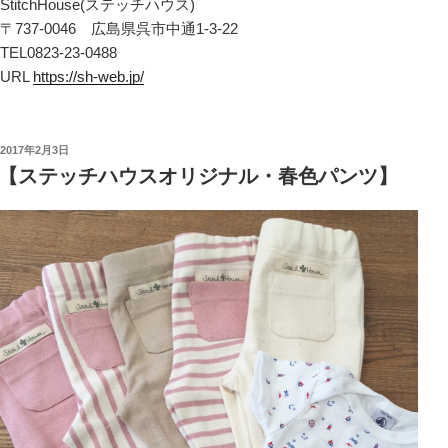
StitchHouse(ステッチハウス)
〒737-0046 広島県呉市中通1-3-22
TEL0823-23-0488
URL
https://sh-web.jp/
投
2017年2月3日
稿
【ステッチハウスオリジナル・春色パンツ】
日: