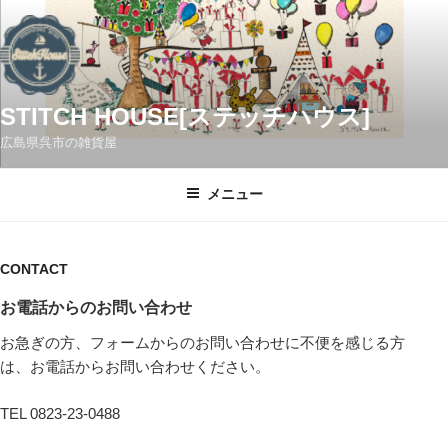
コ
ン
テ
ン
ツ
STITCH HOUSE[ステッチハウス]
へ
広島県呉市の雑貨屋
ス
キ
メニュー
ッ
プ
CONTACT
お電話からのお問い合わせ
お急ぎの方、フォームからのお問い合わせに不便を感じる方
は、お電話からお問い合わせください。
TEL 0823-23-0488