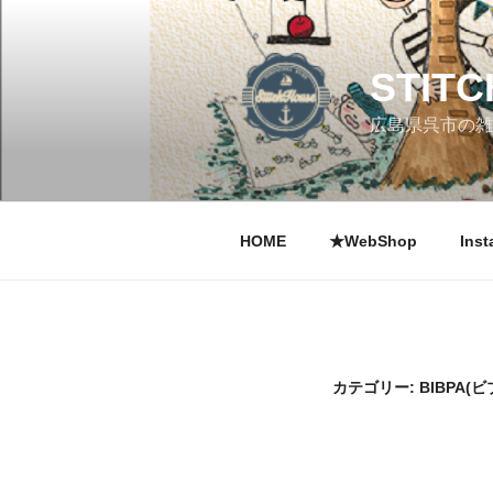
コ
ン
テ
STIT
ン
ツ
広島県呉市の雑
へ
ス
キ
ッ
HOME
★WebShop
Inst
プ
カテゴリー:
BIBPA(ビ