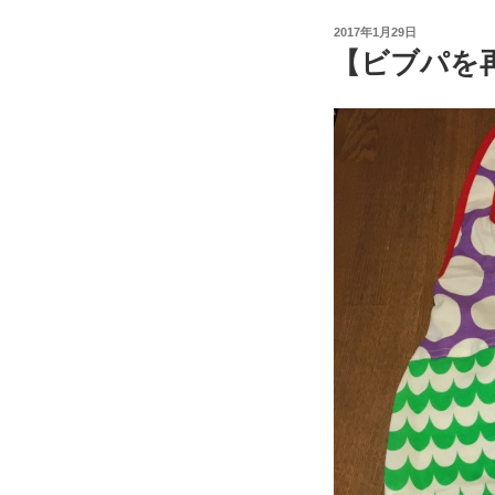
投
2017年1月29日
稿
【ビブパを
日: