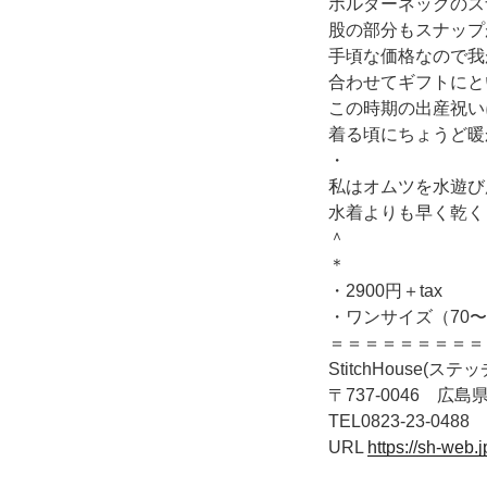
ホルダーネックのス
股の部分もスナップ
手頃な価格なので我
合わせてギフトにと
この時期の出産祝い
着る頃にちょうど暖
・
私はオムツを水遊び
水着よりも早く乾く
＾
＊
・2900円＋tax
・ワンサイズ（70〜
＝＝＝＝＝＝＝＝＝
StitchHouse(ス
〒737-0046 広島県
TEL0823-23-0488
URL
https://sh-web.j