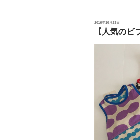
投
2016年10月23日
稿
【人気のビ
日: