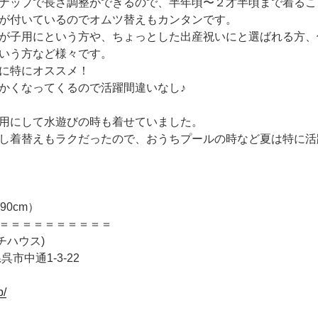
ナップで長さ調整ができるので、半年頃〜２才半頃まで着るこ
が付いているのでオムツ替えもカンタンです。
が子用にという方や、ちょっとした出産祝いにと選ばれる方、
いう方など様々です。
に特にオススメ！
かくなってくるので活躍間違いなし♪
用にして水遊びの時も着せていました。
し着替えもラクだったので、おうちプールの時など夏は特に活
90cm）
＝＝＝＝＝＝＝＝＝＝
テッチハウス)
呉市中通1-3-22
p/