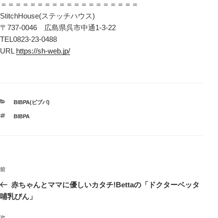
＝＝＝＝＝＝＝＝＝＝＝＝＝＝＝＝＝＝＝
StitchHouse(ステッチハウス)
〒737-0046 広島県呉市中通1-3-22
TEL0823-23-0488
URL
https://sh-web.jp/
カ
BIBPA(ビブパ)
テ
タ
BIBPA
ゴ
グ
リ
ー
投
前
前
稿
の
赤ちゃんとママに優しいカタチ!Bettaの「ドクターベッタ
ナ
投
哺乳びん」
ビ
稿
次