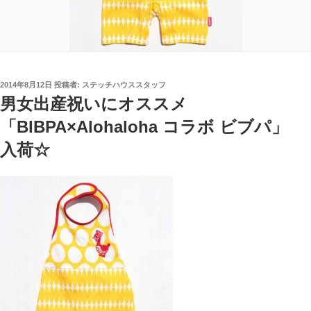
投
2014年8月12日
投稿者:
ステッチハウススタッフ
稿
男女出産祝いにオススメ
日:
「BIBPA×Alohaloha コラボ ビブパ」
入荷☆