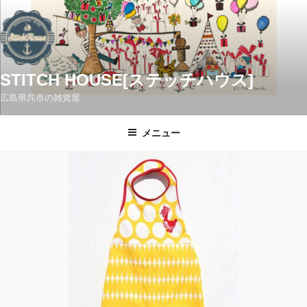
コ
ン
テ
ン
ツ
STITCH HOUSE[ステッチハウス]
へ
広島県呉市の雑貨屋
ス
キ
メニュー
ッ
プ