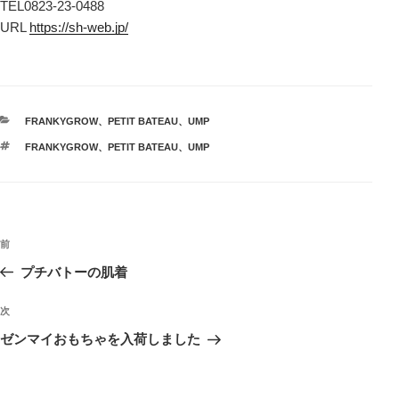
TEL0823-23-0488
URL
https://sh-web.jp/
カ
FRANKYGROW
、
PETIT BATEAU
、
UMP
テ
タ
FRANKYGROW
、
PETIT BATEAU
、
UMP
ゴ
グ
リ
ー
投
前
前
稿
の
プチバトーの肌着
ナ
投
ビ
稿
次
次
ゲ
の
ゼンマイおもちゃを入荷しました
投
ー
稿
シ