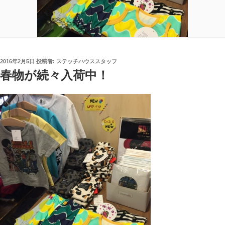
投
2016年2月5日
投稿者:
ステッチハウススタッフ
稿
春物が続々入荷中！
日: