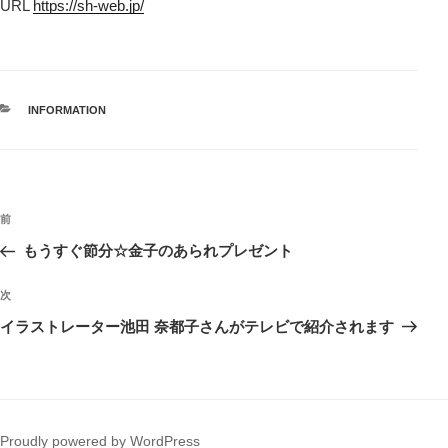
URL
https://sh-web.jp/
カ
INFORMATION
テ
ゴ
リ
ー
投
前
前
稿
の
もうすぐ節分☆金子のあられプレゼント
ナ
投
ビ
稿
次
次
ゲ
の
イラストレーター池田 奈都子さんがテレビで紹介されます
投
ー
稿
シ
ョ
ン
Proudly powered by WordPress