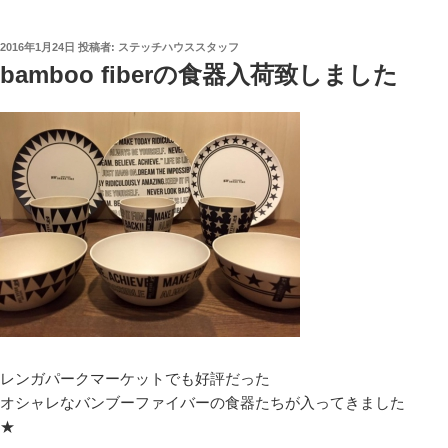
投
2016年1月24日
投稿者:
ステッチハウススタッフ
稿
bamboo fiberの食器入荷致しました
日:
レンガパークマーケットでも好評だった
オシャレなバンブーファイバーの食器たちが入ってきました
★