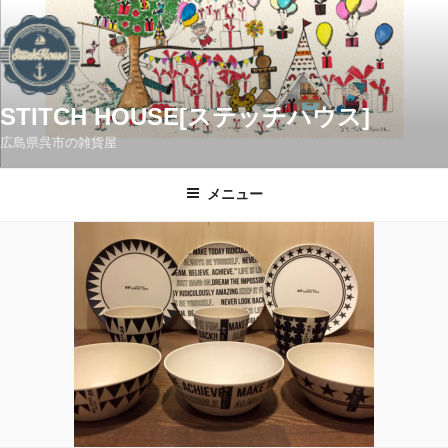
コ
ン
テ
ン
ツ
STITCH HOUSE[ステッチハウス]
へ
広島県呉市の雑貨屋
ス
キ
メニュー
ッ
プ