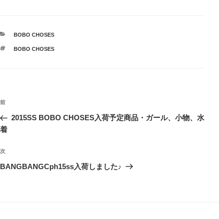
カ
BOBO CHOSES
テ
タ
BOBO CHOSES
ゴ
グ
リ
ー
投
前
前
稿
の
2015SS BOBO CHOSES入荷予定商品・ガール、小物、水
ナ
投
着
ビ
稿
ゲ
次
次
の
ー
BANGBANGCph15ss入荷しました♪
投
シ
稿
ョ
ン