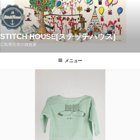
コ
ン
テ
ン
ツ
STITCH HOUSE[ステッチハウス]
へ
広島県呉市の雑貨屋
ス
キ
メニュー
ッ
プ