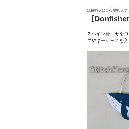
投
2018年9月28日
投稿者:
ステ
稿
【Donfishe
日:
スペイン発、海をコン
グやキーケースを入