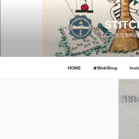
コ
ン
テ
STIT
ン
ツ
広島県呉市の雑
へ
ス
キ
ッ
HOME
★WebShop
Inst
プ