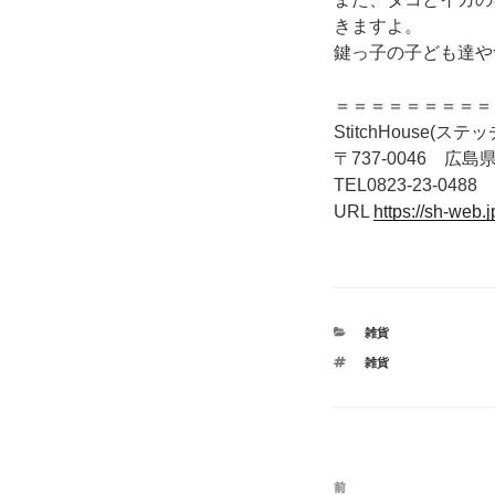
きますよ。
鍵っ子の子ども達や
＝＝＝＝＝＝＝＝＝
StitchHouse(ス
〒737-0046 広島県
TEL0823-23-0488
URL
https://sh-web.j
カ
雑貨
テ
タ
雑貨
ゴ
グ
リ
ー
投
前
前