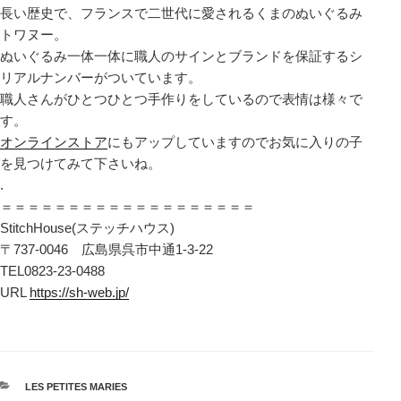
長い歴史で、フランスで二世代に愛されるくまのぬいぐるみ
トワヌー。
ぬいぐるみ一体一体に職人のサインとブランドを保証するシ
リアルナンバーがついています。
職人さんがひとつひとつ手作りをしているので表情は様々で
す。
オンラインストア
にもアップしていますのでお気に入りの子
を見つけてみて下さいね。
.
＝＝＝＝＝＝＝＝＝＝＝＝＝＝＝＝＝＝＝
StitchHouse(ステッチハウス)
〒737-0046 広島県呉市中通1-3-22
TEL0823-23-0488
URL
https://sh-web.jp/
カ
LES PETITES MARIES