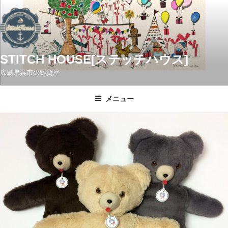
コ
ン
テ
ン
ツ
STITCH HOUSE[ステッチハウス]
へ
広島県呉市の雑貨屋
ス
キ
メニュー
ッ
プ