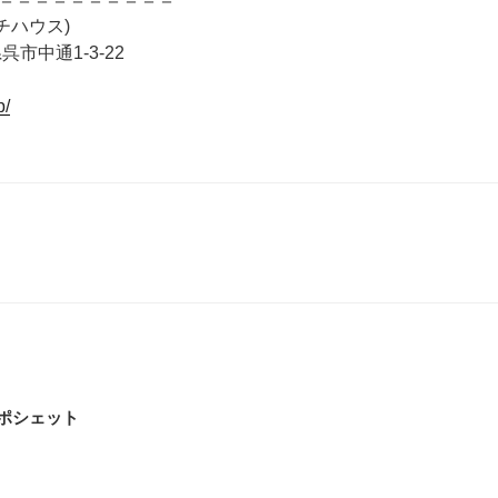
テッチハウス)
呉市中通1-3-22
p/
動物ポシェット