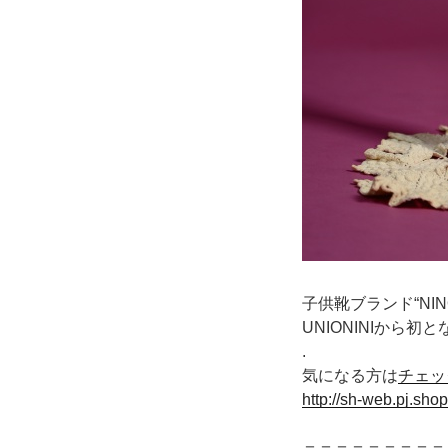
子供靴ブランド“NI
UNIONINIから
.
気になる方は
チェッ
http://sh-web.pj.sh
＝＝＝＝＝＝＝＝＝