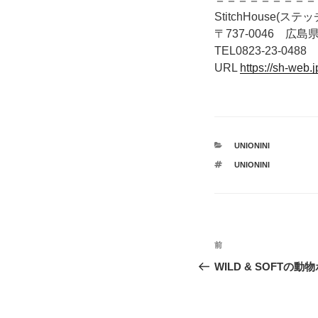
StitchHouse(ス
〒737-0046 広島県
TEL0823-23-0488
URL
https://sh-web.j
カ
UNIONINI
テ
タ
UNIONINI
ゴ
グ
リ
ー
投
前
前
稿
の
WILD & SOFTの
投
ナ
稿
ビ