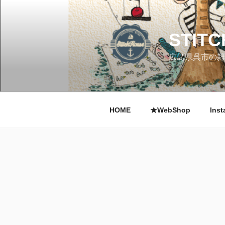
コ
ン
テ
STIT
ン
ツ
広島県呉市の雑
へ
ス
キ
ッ
HOME
★WebShop
Inst
プ