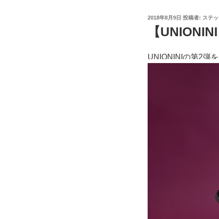
投
2018年8月9日
投稿者:
ステッ
稿
【UNIONIN
日:
UNIONINIの第2