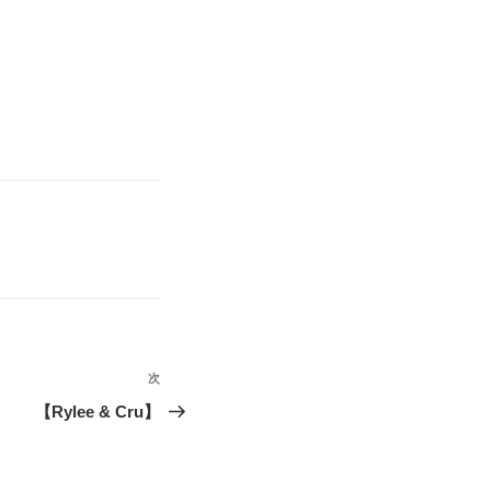
次
次
の
【Rylee & Cru】
投
稿