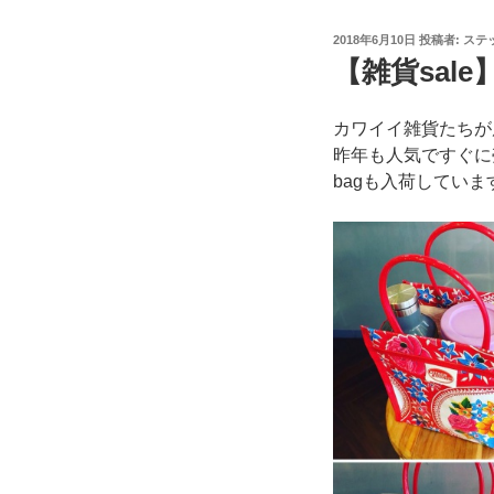
投
2018年6月10日
投稿者:
ステ
稿
【雑貨sale
日:
カワイイ雑貨たちが
昨年も人気ですぐに
bagも入荷していま