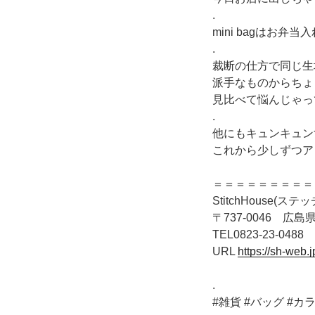
.
mini bagはお弁
.
裁断の仕方で同じ生
派手なものからちょ
見比べて悩んじゃっ
.
他にもキュンキュン
これから少しずつア
＝＝＝＝＝＝＝＝＝
StitchHouse(ス
〒737-0046 広島県
TEL0823-23-0488
URL
https://sh-web.j
.
#雑貨 #バッグ #カ