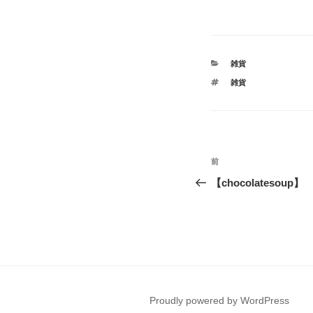
カ
雑貨
テ
タ
雑貨
ゴ
グ
リ
ー
投
前
前
稿
の
【chocolatesoup】
投
ナ
稿
ビ
ゲ
ー
Proudly powered by WordPress
シ