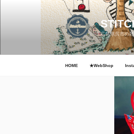
コ
ン
テ
STIT
ン
ツ
広島県呉市の雑
へ
ス
キ
ッ
HOME
★WebShop
Inst
プ