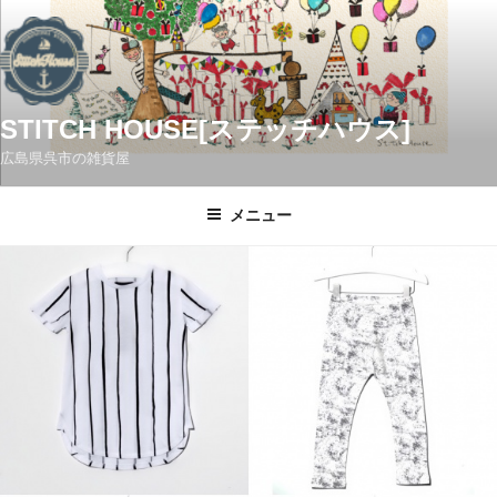
コ
ン
テ
ン
ツ
STITCH HOUSE[ステッチハウス]
へ
広島県呉市の雑貨屋
ス
キ
メニュー
ッ
プ