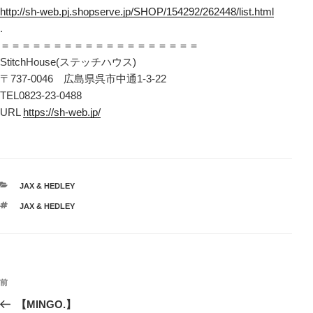
http://sh-web.pj.shopserve.jp/SHOP/154292/262448/list.html
.
＝＝＝＝＝＝＝＝＝＝＝＝＝＝＝＝＝＝＝
StitchHouse(ステッチハウス)
〒737-0046 広島県呉市中通1-3-22
TEL0823-23-0488
URL
https://sh-web.jp/
カ
JAX & HEDLEY
テ
タ
JAX & HEDLEY
ゴ
グ
リ
ー
投
前
前
稿
の
【MINGO.】