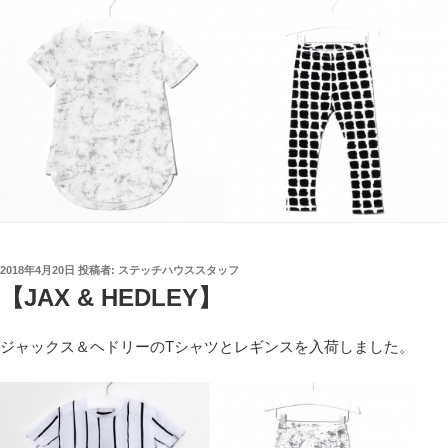
投
2018年4月20日
投稿者:
ステッチハウススタッフ
稿
【JAX & HEDLEY】
日:
ジャックス＆ヘドリーのTシャツとレギンスを入荷しました。