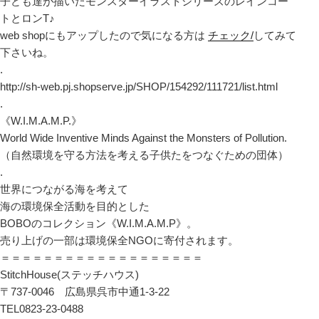
子ども達が描いたモンスターイラストシリーズのレインコー
トとロンT♪
web shopにもアップしたので気になる方は
チェック/
してみて
下さいね。
.
http://sh-web.pj.shopserve.jp/SHOP/154292/111721/list.html
.
《W.I.M.A.M.P.》
World Wide Inventive Minds Against the Monsters of Pollution.
（自然環境を守る方法を考える子供たをつなぐための団体）
.
世界につながる海を考えて
海の環境保全活動を目的とした
BOBOのコレクション《W.I.M.A.M.P》。
売り上げの一部は環境保全NGOに寄付されます。
＝＝＝＝＝＝＝＝＝＝＝＝＝＝＝＝＝＝＝
StitchHouse(ステッチハウス)
〒737-0046 広島県呉市中通1-3-22
TEL0823-23-0488