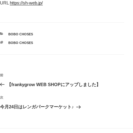
URL
https://sh-web.jp/
カ
BOBO CHOSES
テ
タ
BOBO CHOSES
ゴ
グ
リ
ー
投
前
前
稿
の
【frankygrow WEB SHOPにアップしました】
ナ
投
ビ
稿
次
次
ゲ
の
今月24日はレンガパークマーケット♪
投
ー
稿
シ
ョ