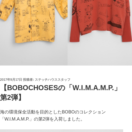
投
2017年9月17日
投稿者:
ステッチハウススタッフ
稿
【BOBOCHOSESの「W.I.M.A.M.P.」
日:
第2弾】
海の環境保全活動を目的としたBOBOのコレクション
「W.I.M.A.M.P.」の第2弾を入荷しました。