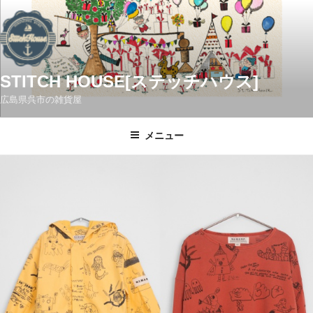
コ
ン
テ
ン
ツ
STITCH HOUSE[ステッチハウス]
へ
広島県呉市の雑貨屋
ス
キ
メニュー
ッ
プ