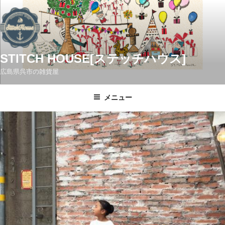
コ
ン
テ
ン
ツ
STITCH HOUSE[ステッチハウス]
へ
広島県呉市の雑貨屋
ス
キ
メニュー
ッ
プ