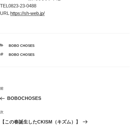
TEL0823-23-0488
URL
https://sh-web.jp/
カ
BOBO CHOSES
テ
タ
BOBO CHOSES
ゴ
グ
リ
ー
投
前
前
稿
の
BOBOCHOSES
ナ
投
ビ
稿
次
次
ゲ
の
【この春誕生したCKISM（キズム）】
投
ー
稿
シ