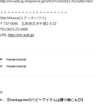
http://sh-web.pj.shopserve.jp/SHOP/154292/176150/list.html
＝＝＝＝＝＝＝＝＝＝＝＝＝＝＝＝＝＝＝
StitchHouse(ステッチハウス)
〒737-0046 広島県呉市中通1-3-22
TEL0823-23-0488
URL
https://sh-web.jp/
カ
FRANKYGROW
テ
タ
FRANKYGROW
ゴ
グ
リ
ー
投
前
前
稿
の
【frankygrowのベビーアイテムは贈り物にも◎】
ナ
投