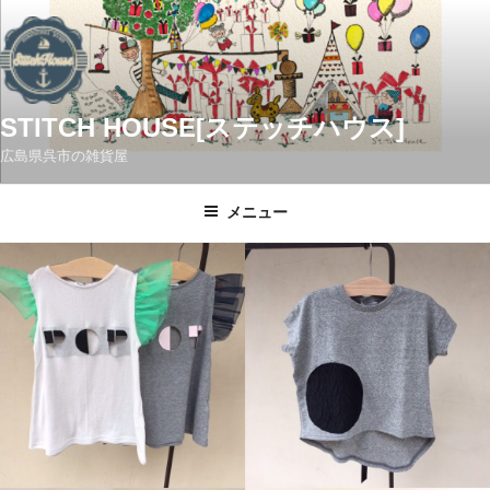
コ
ン
テ
ン
ツ
STITCH HOUSE[ステッチハウス]
へ
広島県呉市の雑貨屋
ス
キ
メニュー
ッ
プ