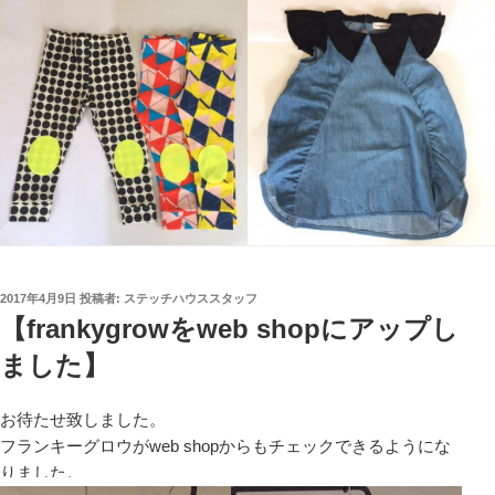
投
2017年4月9日
投稿者:
ステッチハウススタッフ
稿
【frankygrowをweb shopにアップし
日:
ました】
お待たせ致しました。
フランキーグロウがweb shopからもチェックできるようにな
りました。