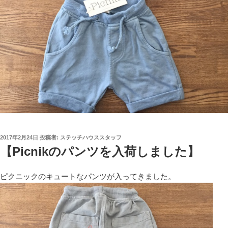
投
2017年2月24日
投稿者:
ステッチハウススタッフ
稿
【Picnikのパンツを入荷しました】
日:
ピクニックのキュートなパンツが入ってきました。