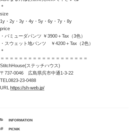
＊
size
1y・2y・3y・4y・5y・6y・7y・8y
price
・バミューダパンツ ￥3900＋Tax（3色）
・スウェット地パンツ ￥4200＋Tax（2色）
＊
＝＝＝＝＝＝＝＝＝＝＝＝＝＝＝＝＝＝＝
StitchHouse(ステッチハウス)
〒737-0046 広島県呉市中通1-3-22
TEL0823-23-0488
URL
https://sh-web.jp/
カ
INFORMATION
テ
タ
PICNIK
ゴ
グ
リ