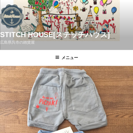
コ
ン
テ
ン
ツ
STITCH HOUSE[ステッチハウス]
へ
広島県呉市の雑貨屋
ス
キ
メニュー
ッ
プ