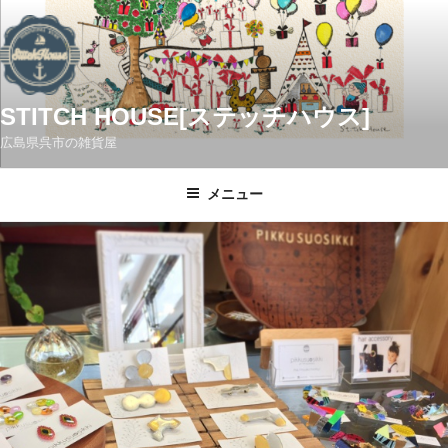
コ
ン
テ
ン
ツ
STITCH HOUSE[ステッチハウス]
へ
広島県呉市の雑貨屋
ス
キ
メニュー
ッ
プ