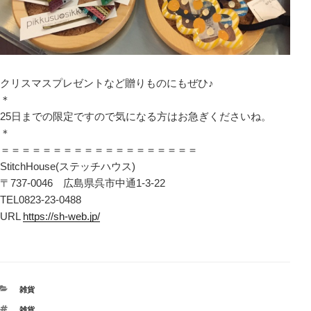
クリスマスプレゼントなど贈りものにもぜひ♪
＊
25日までの限定ですので気になる方はお急ぎくださいね。
＊
＝＝＝＝＝＝＝＝＝＝＝＝＝＝＝＝＝＝＝
StitchHouse(ステッチハウス)
〒737-0046 広島県呉市中通1-3-22
TEL0823-23-0488
URL
https://sh-web.jp/
カ
雑貨
テ
タ
雑貨