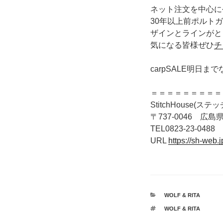
ネット注文を中心に今
30年以上前ポルト
ザインとラインがと
気になる皆様ぜひ
チ
carpSALE明日
＝＝＝＝＝＝＝＝＝
StitchHouse(ス
〒737-0046 広島県
TEL0823-23-0488
URL
https://sh-web.j
カ
WOLF & RITA
テ
タ
WOLF & RITA
ゴ
グ
リ