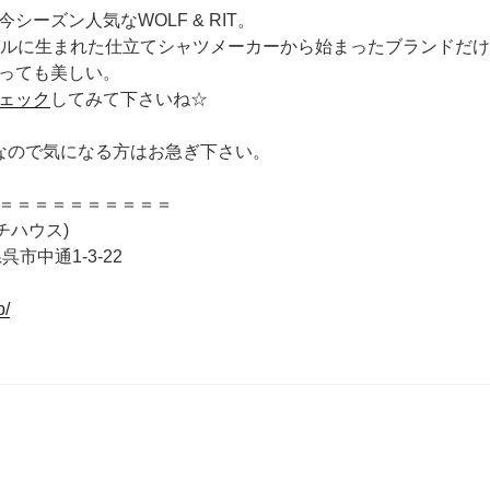
シーズン人気なWOLF & RIT。
ガルに生まれた仕立てシャツメーカーから始まったブランドだ
っても美しい。
ェック
してみて下さいね☆
までなので気になる方はお急ぎ下さい。
＝＝＝＝＝＝＝＝＝＝
テッチハウス)
呉市中通1-3-22
p/