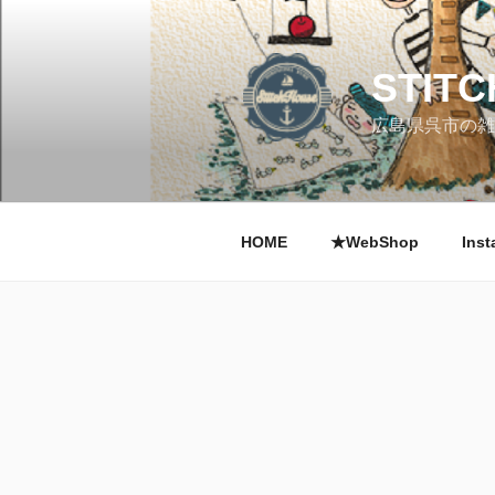
コ
ン
テ
STIT
ン
ツ
広島県呉市の雑
へ
ス
キ
ッ
HOME
★WebShop
Inst
プ