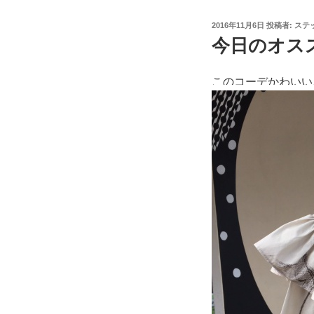
投
2016年11月6日
投稿者:
ステ
稿
今日のオスス
日:
このコーデかわいい