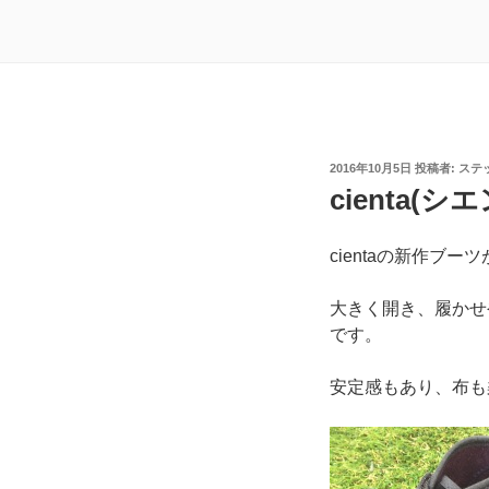
投
2016年10月5日
投稿者:
ステ
稿
cienta(
日:
cientaの新作ブ
大きく開き、履かせ
です。
安定感もあり、布も