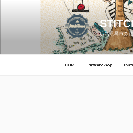
コ
ン
テ
STIT
ン
ツ
広島県呉市の雑
へ
ス
キ
ッ
HOME
★WebShop
Inst
プ