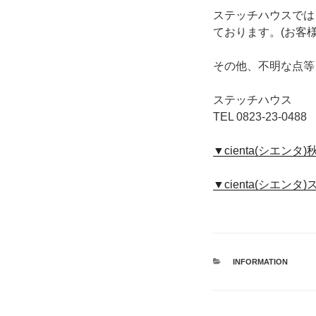
ステッチハウスでは
ております。(お客
その他、不明な点等
ステッチハウス
TEL 0823-23-0488
▼cienta(シエン
▼cienta(シエン
カ
INFORMATION
テ
ゴ
リ
ー