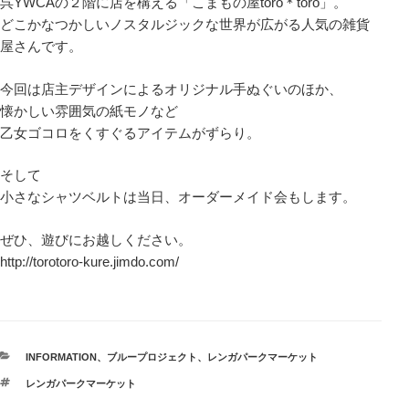
呉YWCAの２階に店を構える「こまもの屋toro＊toro」。
どこかなつかしいノスタルジックな世界が広がる人気の雑貨
屋さんです。
今回は店主デザインによるオリジナル手ぬぐいのほか、
懐かしい雰囲気の紙モノなど
乙女ゴコロをくすぐるアイテムがずらり。
そして
小さなシャツベルトは当日、オーダーメイド会もします。
ぜひ、遊びにお越しください。
http://torotoro-kure.jimdo.com/
カ
INFORMATION
、
ブループロジェクト
、
レンガパークマーケット
テ
タ
レンガパークマーケット
ゴ
グ
リ