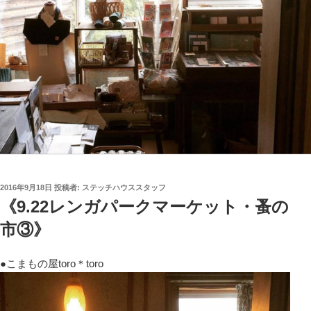
投
2016年9月18日
投稿者:
ステッチハウススタッフ
稿
《9.22レンガパークマーケット・蚤の
日:
市③》
●こまもの屋toro＊toro