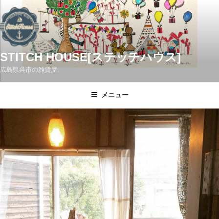
コ
ン
テ
ン
ツ
STITCH HOUSE[ステッチハウス]
へ
広島県呉市の雑貨屋
ス
キ
メニュー
ッ
プ