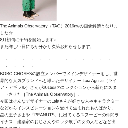
The Animals Observatory（TAO）2016awの画像解禁となりま
した☆
8月初旬に予約を開始します♪
また詳しい日にちが分かり次第お知らせします。
―・―・―・―・―・―・―・―・―・―・―・―・―・
―・―・―・―・―
BOBO CHOSESの設立メンバーでメインデザイナーをし、世
界的な人気ブランドへと導いたデザイナー Laia Aguilar（ライ
ア・アギラル）さんが2016ssのコレクションから新たにスタ
ートさせた［The Animals Observatory］。
今回はそんなデザイナーのLaiaさんが好きな人やキャラクター
などからインスピレーションを受けて生まれたものばかり。
星の王子さまや『PEANUTS』に出てくるスヌーピーの仲間ラ
イナス、建築家のおじさんやロック歌手の女の人などなど出