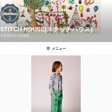
コ
ン
テ
ン
ツ
STITCH HOUSE[ステッチハウス]
へ
広島県呉市の雑貨屋
ス
キ
メニュー
ッ
プ