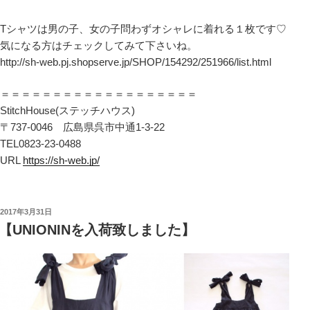
Tシャツは男の子、女の子問わずオシャレに着れる１枚です♡
気になる方はチェックしてみて下さいね。
http://sh-web.pj.shopserve.jp/SHOP/154292/251966/list.html
＝＝＝＝＝＝＝＝＝＝＝＝＝＝＝＝＝＝＝
StitchHouse(ステッチハウス)
〒737-0046 広島県呉市中通1-3-22
TEL0823-23-0488
URL
https://sh-web.jp/
投
2017年3月31日
稿
【UNIONINを入荷致しました】
日: