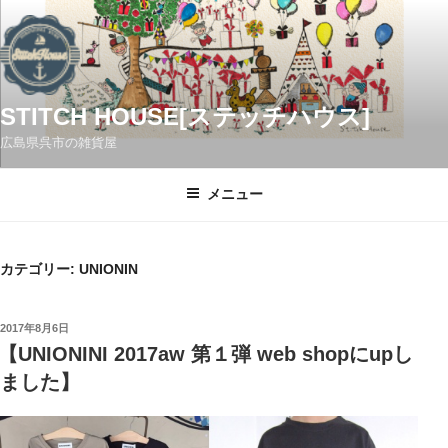
コ
ン
テ
ン
ツ
STITCH HOUSE[ステッチハウス]
へ
広島県呉市の雑貨屋
ス
キ
メニュー
ッ
プ
カテゴリー:
UNIONIN
投
2017年8月6日
稿
【UNIONINI 2017aw 第１弾 web shopにupし
日:
ました】