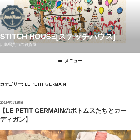
コ
ン
テ
ン
ツ
STITCH HOUSE[ステッチハウス]
へ
広島県呉市の雑貨屋
ス
キ
メニュー
ッ
プ
カテゴリー:
LE PETIT GERMAIN
投
2018年3月25日
稿
【LE PETIT GERMAINのボトムスたちとカー
日:
ディガン】