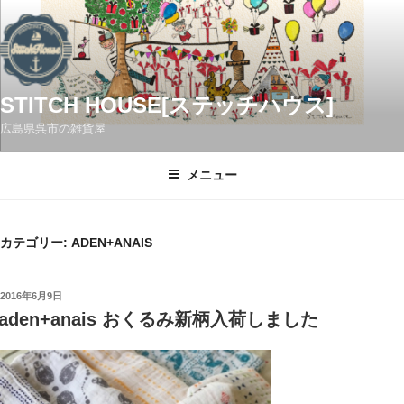
コ
ン
テ
ン
ツ
STITCH HOUSE[ステッチハウス]
へ
広島県呉市の雑貨屋
ス
キ
メニュー
ッ
プ
カテゴリー:
ADEN+ANAIS
投
2016年6月9日
稿
aden+anais おくるみ新柄入荷しました
日: